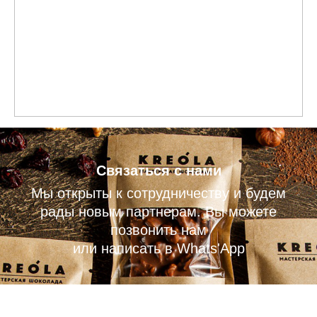
Связаться с нами
Мы открыты к сотрудничеству и будем
рады новым партнерам. Вы можете
позвонить нам
или написать в Whats'App
Телефон:
+7 (986) 333-00-60